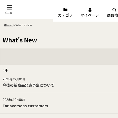
メニュー
カテゴリ
マイページ
商品検
ホーム
>
What's New
What's New
6
件
キーワード
:
2025
12
01
年
月
日
今後の新商品発売予定について
カテゴリ
:
2025
10
06
年
月
日
For overseas customers