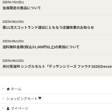
2025
10
02
年
月
日
会員限定の商品について
2025
06
20
年
月
日
第11次スコットランド遠征にともなう店舗休業のお知らせ
2025
06
20
年
月
日
送料無料金額(税込33,000円以上)の新設について
2025
06
20
年
月
日
井川蒸溜所 シングルモルト「デッサンシリーズ ファウナ2025(Dessin S
ホーム
ショッピングカート
マイページ